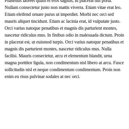
Phasellus laoreet quam et eros sagittis, id placerat dui porta.
Nullam consectetur justo non mattis viverra. Etiam vitae erat leo.
Etiam eleifend ornare purus ut imperdiet. Morbi nec orci sed
mauris aliquet tincidunt. Etiam ac lacinia erat, id vulputate justo.
Orci varius natoque penatibus et magnis dis parturient montes,
nascetur ridiculus mus. In finibus odio in malesuada dictum. Proin
in placerat est, ut euismod turpis. Orci varius natoque penatibus et
magnis dis parturient montes, nascetur ridiculus mus. Nulla
facilisi. Mauris consectetur, arcu et elementum blandit, urna
magna porttitor ligula, non condimentum nisl libero at arcu. Fusce
sollicitudin nisl et neque condimentum condimentum. Proin non
enim eu risus pulvinar sodales at nec orci.